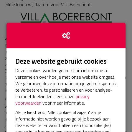
editie lopen wij daarom voor Villa Boerebont!
Villa Boerebont is een jeugdhulporganisatie in Breda die zich
inzet voor jongeren en volwassenen met psychische
problematiek, gedragsproblematiek, een verstandelijke
beperking of een combinatie hiervan. Ze bieden hierbij
Deze website gebruikt cookies
woonbegeleiding, individuele begeleiding en dagbesteding aan.
Deze cookies worden gebruikt om informatie te
Bij Villa Boerebont worden deze jongeren die door diverse
verzamelen over hoe je met onze website omgaat.
omstandigheden tussen wal en schip vallen of dreigen te vallen
We gebruiken deze informatie om je gebruiksgemak
met grote gedrevenheid geholpen met de uitdagingen van het
te verbeteren, te personaliseren en voor analyse-
leven.
en meetdoeleinden. Lees onze
privacy
Met het geld dat we met de 40 van Breda ophalen, willen we
voorwaarden
voor meer informatie.
Villa Boerebont helpen om (het leven van) jongeren letterlijk en
Als je kiest voor 'alle cookies afwijzen' zal je
figuurlijk in beweging te krijgen. Hiermee willen we een bijdrage
informatie niet worden gevolgd bij je bezoek aan
leveren aan het leren van nieuwe vaardigheden aan deze
deze website. Er wordt alleen een (noodzakelijke)
jongeren, het bieden van een dagstructuur en het creëren van
cookie in je browser geplaatst om te onthouden
een veilige thuisbasis met persoonlijke aandacht. Het door ons