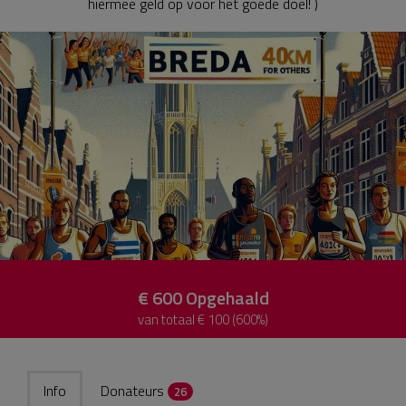
hiermee geld op voor het goede doel! )
€ 600
Opgehaald
van totaal € 100 (600%)
Info
Donateurs
26