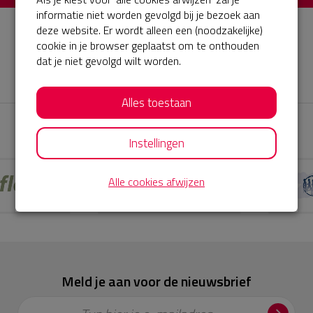
informatie niet worden gevolgd bij je bezoek aan
deze website. Er wordt alleen een (noodzakelijke)
volgt...
cookie in je browser geplaatst om te onthouden
dat je niet gevolgd wilt worden.
𝕏
Alles toestaan
Sponsoren
Instellingen
Alle cookies afwijzen
Meld je aan voor de nieuwsbrief