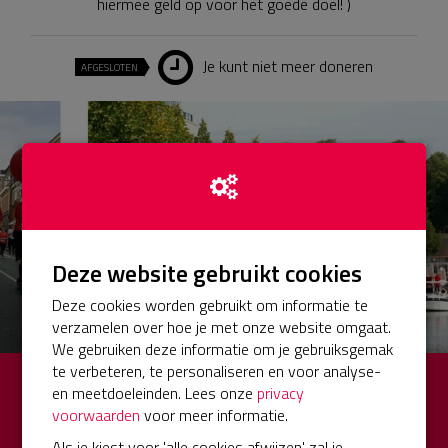
hiermee geld op voor het goede doel! )
Je kunt niet meer doneren
AFGESLOTEN
Deze website gebruikt cookies
Deze cookies worden gebruikt om informatie te
verzamelen over hoe je met onze website omgaat.
We gebruiken deze informatie om je gebruiksgemak
te verbeteren, te personaliseren en voor analyse-
€ 0
Opgehaald
en meetdoeleinden. Lees onze
privacy
voorwaarden
voor meer informatie.
van totaal € 500 (0%)
Als je kiest voor 'alle cookies afwijzen' zal je