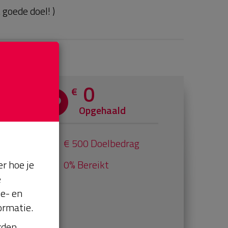
goede doel! )
0
€
Opgehaald
€ 500 Doelbedrag
r hoe je
0% Bereikt
e
se- en
ormatie.
orden