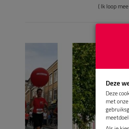
( Ik loop me
Deze w
Deze cook
met onze 
gebruiksg
meetdoel
Als je kie