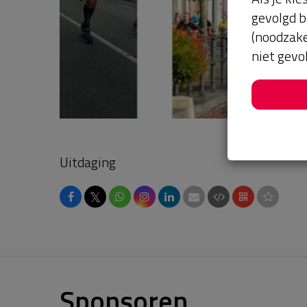
gevolgd b
(noodzake
niet gevo
Uitdaging
𝕏
Sponsoren