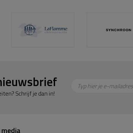
nieuwsbrief
Typ hier je e-mailadres
iten? Schrijf je dan in!
l media