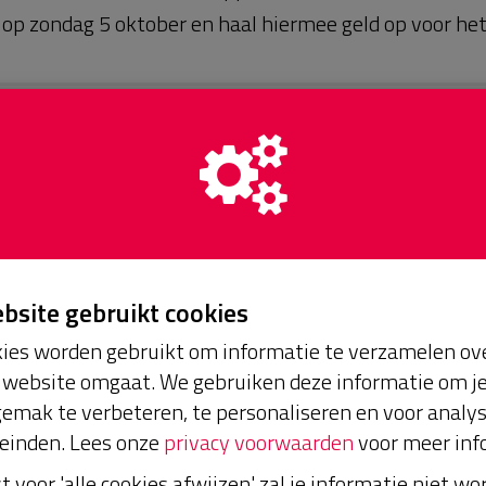
e op zondag 5 oktober en haal hiermee geld op voor het 
Je kunt niet meer doneren
AFGESLOTEN
ebsite gebruikt cookies
ies worden gebruikt om informatie te verzamelen ove
website omgaat. We gebruiken deze informatie om j
emak te verbeteren, te personaliseren en voor analy
einden. Lees onze
privacy voorwaarden
voor meer inf
st voor 'alle cookies afwijzen' zal je informatie niet w