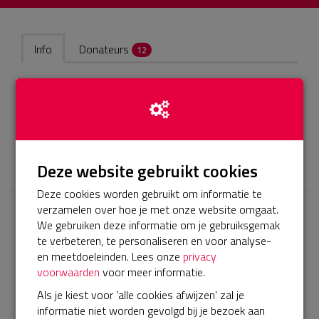
Info
Donateurs
12
Als je door 40km lopen kinderen in de gelegenheid kan
stellen om te kunnen sporten, waarom zou je dat dan niet
doen? Ik zet me met veel plezier in voor dit goede doel!
𝕏
Deze website gebruikt cookies
Deze cookies worden gebruikt om informatie te
verzamelen over hoe je met onze website omgaat.
We gebruiken deze informatie om je gebruiksgemak
Laatste donaties
te verbeteren, te personaliseren en voor analyse-
Bekijk alle
en meetdoeleinden. Lees onze
privacy
voorwaarden
voor meer informatie.
€ 10
Als je kiest voor 'alle cookies afwijzen' zal je
Miranda en Leon
informatie niet worden gevolgd bij je bezoek aan