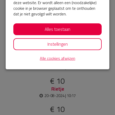
deze website. Er wordt alleen een (noodzakelijke)
16-09-2024 | 21:41
cookie in je browser geplaatst om te onthouden
€ 25
dat je niet gevolgd wilt worden.
Virgie en Marijn
Alles toestaan
22-08-2024 | 22:07
Zet hem op Ralph! Mooi dat je dit doet!
Instellingen
€ 20
Alle cookies afwijzen
Wesley & Sanne
20-08-2024 | 11:25
€ 10
Rietje
20-08-2024 | 10:17
€ 10