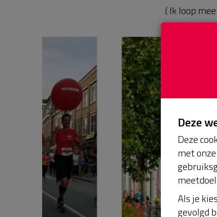
( Ik loop me
Deze w
Deze cook
met onze 
gebruiksg
meetdoel
Als je kie
gevolgd b