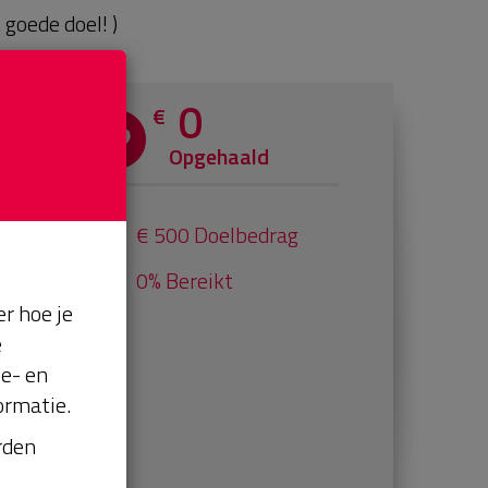
goede doel! )
0
€
Opgehaald
€ 500 Doelbedrag
0% Bereikt
r hoe je
e
se- en
ormatie.
orden