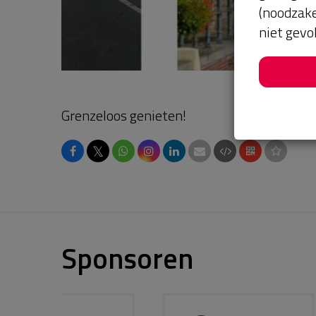
(noodzake
niet gevo
Grenzeloos genieten!
𝕏
Sponsoren