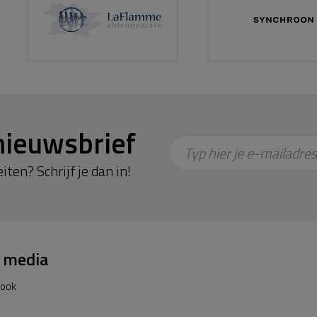
nieuwsbrief
Typ hier je e-mailadres
iten? Schrijf je dan in!
l media
book