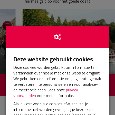
hiermee geld op voor het goede doel! )
Deze website gebruikt cookies
Deze cookies worden gebruikt om informatie te
verzamelen over hoe je met onze website omgaat.
We gebruiken deze informatie om je gebruiksgemak
€ 0
Opgehaald
te verbeteren, te personaliseren en voor analyse-
en meetdoeleinden. Lees onze
privacy
van totaal € 85 (0%)
voorwaarden
voor meer informatie.
Als je kiest voor 'alle cookies afwijzen' zal je
Hardlopen voor hen die niet kunnen
informatie niet worden gevolgd bij je bezoek aan