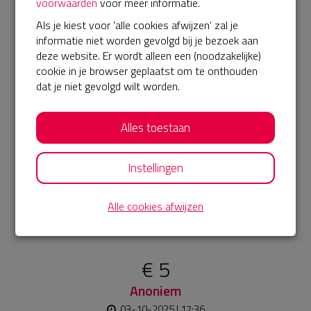
voorwaarden
voor meer informatie.
€ 15
Als je kiest voor 'alle cookies afwijzen' zal je
Anoniem
informatie niet worden gevolgd bij je bezoek aan
deze website. Er wordt alleen een (noodzakelijke)
06-10-2025 | 23:55
cookie in je browser geplaatst om te onthouden
dat je niet gevolgd wilt worden.
€ 35
Anoniem
Alles toestaan
04-10-2025 | 14:49
€ 10
Instellingen
Sophie
Alle cookies afwijzen
03-10-2025 | 21:24
Succes!!
€ 5
Anoniem
03-10-2025 | 17:36