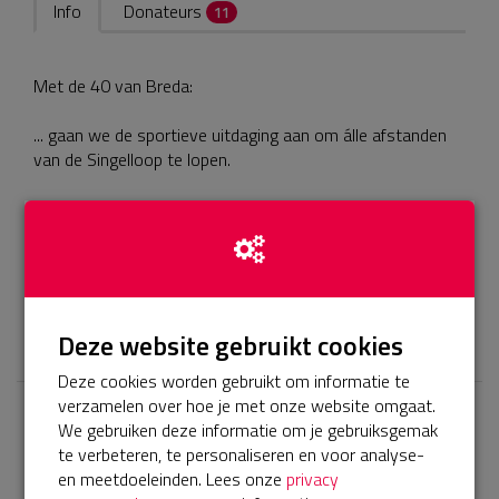
Info
Donateurs
11
... gaan we de sportieve uitdaging aan om álle afstanden
... zetten we ons in voor een mooi, lokaal doel [ -
𝕏
Deze website gebruikt cookies
Deze cookies worden gebruikt om informatie te
verzamelen over hoe je met onze website omgaat.
We gebruiken deze informatie om je gebruiksgemak
Laatste donaties
te verbeteren, te personaliseren en voor analyse-
Bekijk alle
en meetdoeleinden. Lees onze
privacy