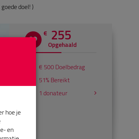
goede doel! )
255
€
Opgehaald
€ 500 Doelbedrag
51% Bereikt
1 donateur
r hoe je
e
se- en
ormatie.