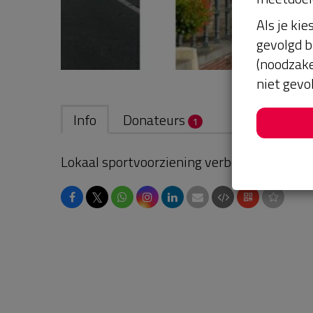
Als je kie
gevolgd b
(noodzake
niet gevo
Info
Donateurs
1
Lokaal sportvoorziening verbeteren voor j
𝕏