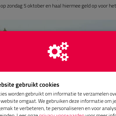
e op zondag 5 oktober en haal hiermee geld op voor het 
ebsite gebruikt cookies
ies worden gebruikt om informatie te verzamelen ove
website omgaat. We gebruiken deze informatie om j
emak te verbeteren, te personaliseren en voor analy
einden. Lees onze
privacy voorwaarden
voor meer inf