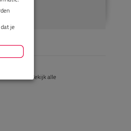
orden
dat je
aties
Bekijk alle