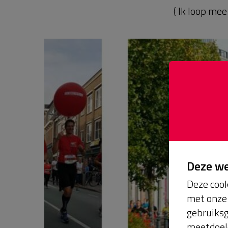
( Ik loop me
Deze w
Deze cook
met onze 
gebruiksg
meetdoel