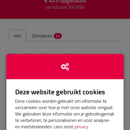
€ 425
Opgehaald
van totaal € 500 (85%)
Info
Donateurs
24
Een prachtige sportieve prestatie leveren voor een
fantastisch goed Bredaas doel, geweldig toch!
𝕏
Deze website gebruikt cookies
Deze cookies worden gebruikt om informatie te
Laatste donaties
verzamelen over hoe je met onze website omgaat.
Bekijk alle
We gebruiken deze informatie om je gebruiksgemak
te verbeteren, te personaliseren en voor analyse-
€ 15
en meetdoeleinden. Lees onze
privacy