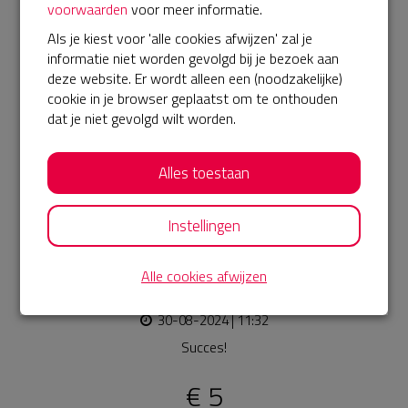
voorwaarden
voor meer informatie.
Peter
Als je kiest voor 'alle cookies afwijzen' zal je
10-09-2024 | 21:48
informatie niet worden gevolgd bij je bezoek aan
Prachtig initiatief Léon! Zet 'm op! 🙌🏻
deze website. Er wordt alleen een (noodzakelijke)
cookie in je browser geplaatst om te onthouden
€ 15
dat je niet gevolgd wilt worden.
Anoniem
02-09-2024 | 13:50
Alles toestaan
Super Léon! Heel mooi dat jij loopt voor dromen van de
jongeren! Succes!
Instellingen
€ 15
Alle cookies afwijzen
Tim
30-08-2024 | 11:32
Succes!
€ 5