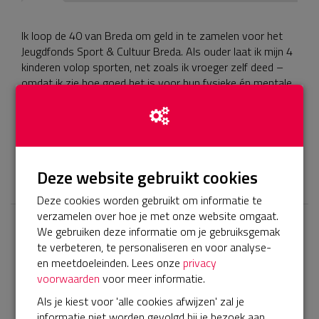
Ik loop de 40 van Breda om geld in te zamelen voor het
Jeugdfonds Sport & Cultuur Breda. Als ouder laat ik mijn 4
kinderen volop sporten, net zoals ik vroeger zelf deed –
omdat ik zie hoe goed het is voor hun fysieke én mentale
ontwikkeling. Helaas is dat voor veel gezinnen niet
vanzelfsprekend. Help jij mee om álle kinderen in Breda die
𝕏
Deze website gebruikt cookies
Deze cookies worden gebruikt om informatie te
verzamelen over hoe je met onze website omgaat.
We gebruiken deze informatie om je gebruiksgemak
Laatste donaties
te verbeteren, te personaliseren en voor analyse-
Bekijk alle
en meetdoeleinden. Lees onze
privacy
voorwaarden
voor meer informatie.
€ 10
Als je kiest voor 'alle cookies afwijzen' zal je
informatie niet worden gevolgd bij je bezoek aan