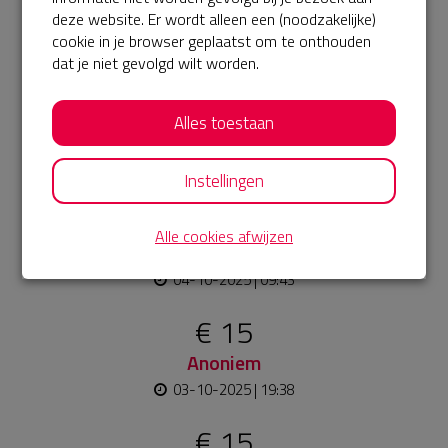
Ida
deze website. Er wordt alleen een (noodzakelijke)
05-10-2025 | 12:43
cookie in je browser geplaatst om te onthouden
Succes Laura!!!
dat je niet gevolgd wilt worden.
€ 15
Alles toestaan
Opa & Oma
04-10-2025 | 15:46
Instellingen
€ 10
Alle cookies afwijzen
Lola
04-10-2025 | 09:43
€ 15
Anoniem
03-10-2025 | 19:38
€ 15