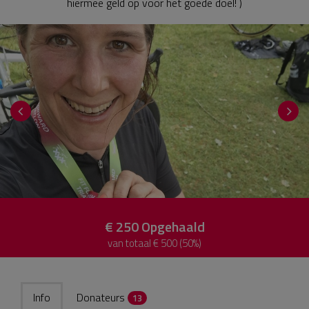
hiermee geld op voor het goede doel! )
€ 250
Opgehaald
van totaal € 500 (50%)
Info
Donateurs
13