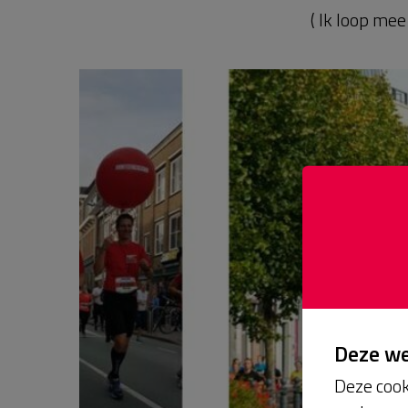
( Ik loop me
Deze w
Deze cook