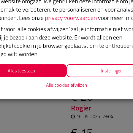
website omgaat. We gebruiken deze informatie om j
emak te verbeteren, te personaliseren en voor analy
einden. Lees onze
privacy voorwaarden
voor meer inf
st voor 'alle cookies afwijzen' zal je informatie niet w
ij je bezoek aan deze website. Er wordt alleen een
lijke) cookie in je browser geplaatst om te onthouden 
lgd wilt worden.
ort! We moeten er voor
Laatste don
Alles toestaan
Instellingen
en, omdat het cruciaal is
n samenhorigheid.
Alle cookies afwijzen
€ 20
Rogier
16-05-2025 | 23:04