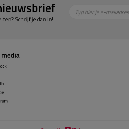
nieuwsbrief
Typ hier je e-mailadres
iten? Schrijf je dan in!
l media
book
dIn
be
gram