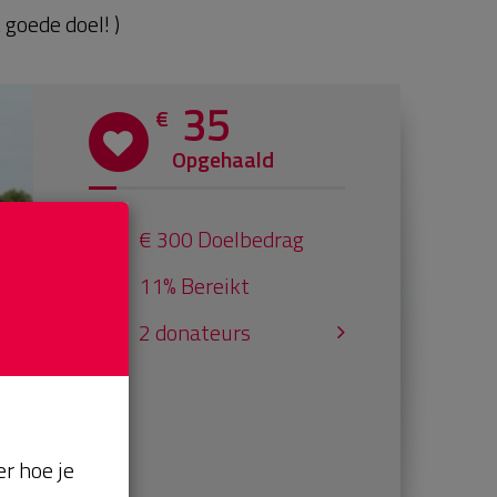
goede doel! )
35
€
Opgehaald
€ 300 Doelbedrag
11% Bereikt
2 donateurs
r hoe je