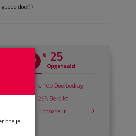
goede doel! )
25
€
Opgehaald
€ 100 Doelbedrag
25% Bereikt
1 donateur
r hoe je
e