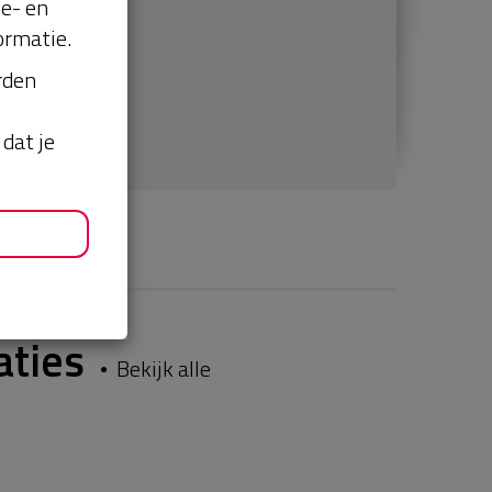
se- en
ormatie.
orden
dat je
aties
Bekijk alle