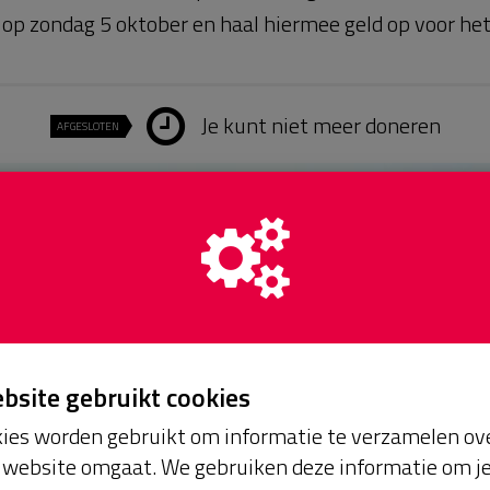
e op zondag 5 oktober en haal hiermee geld op voor het 
Je kunt niet meer doneren
AFGESLOTEN
ebsite gebruikt cookies
ies worden gebruikt om informatie te verzamelen ove
website omgaat. We gebruiken deze informatie om j