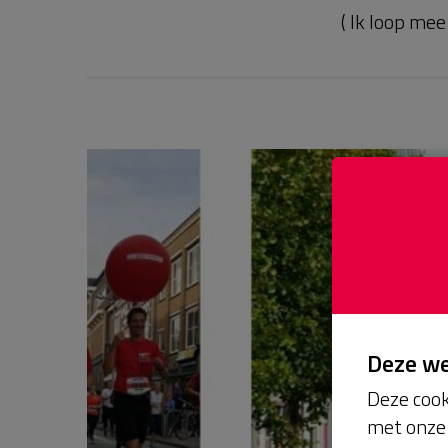
( Ik loop me
Deze w
Deze cook
met onze 