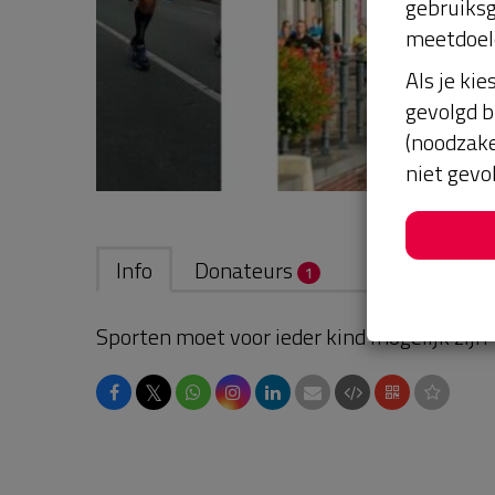
gebruiksg
meetdoel
Als je kie
gevolgd b
(noodzake
niet gevo
Info
Donateurs
1
Sporten moet voor ieder kind mogelijk zijn
𝕏