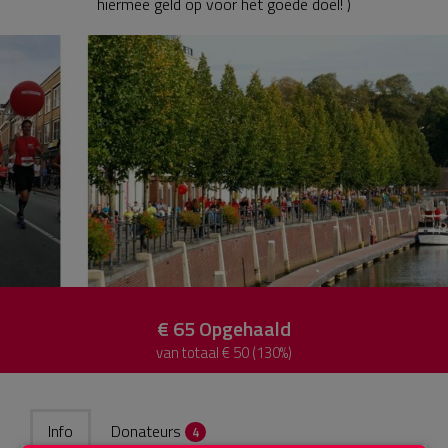
hiermee geld op voor het goede doel! )
€ 65
Opgehaald
van totaal € 50 (130%)
Info
Donateurs
4