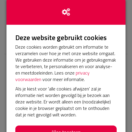
Geld ophalen voor mensen die niet in staat zijn om te
rennen doordat ze krampen met lichamelijke beperkingen
of ziekten
Deze website gebruikt cookies
𝕏
Deze cookies worden gebruikt om informatie te
verzamelen over hoe je met onze website omgaat.
We gebruiken deze informatie om je gebruiksgemak
te verbeteren, te personaliseren en voor analyse-
Laatste donaties
en meetdoeleinden. Lees onze
privacy
Bekijk alle
voorwaarden
voor meer informatie.
Als je kiest voor 'alle cookies afwijzen' zal je
€ 25
informatie niet worden gevolgd bij je bezoek aan
Anoniem
deze website. Er wordt alleen een (noodzakelijke)
cookie in je browser geplaatst om te onthouden
20-09-2025 | 16:00
dat je niet gevolgd wilt worden.
€ 10