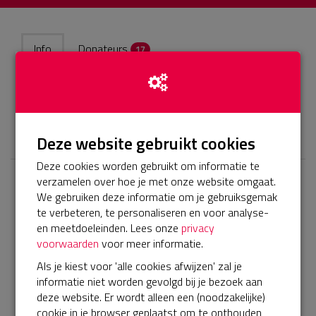
Info
Donateurs
17
40km inspannen voor kansen voor een ander
𝕏
Deze website gebruikt cookies
Deze cookies worden gebruikt om informatie te
verzamelen over hoe je met onze website omgaat.
Laatste donaties
We gebruiken deze informatie om je gebruiksgemak
te verbeteren, te personaliseren en voor analyse-
Bekijk alle
en meetdoeleinden. Lees onze
privacy
voorwaarden
voor meer informatie.
€ 15
Als je kiest voor 'alle cookies afwijzen' zal je
Luciëlla
informatie niet worden gevolgd bij je bezoek aan
06-10-2024 | 14:04
deze website. Er wordt alleen een (noodzakelijke)
cookie in je browser geplaatst om te onthouden