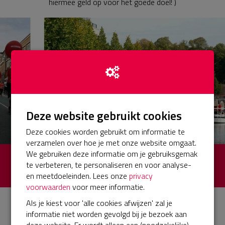
hiermee geld op voor het goede doel! )
Deze website gebruikt cookies
Deze cookies worden gebruikt om informatie te
verzamelen over hoe je met onze website omgaat.
We gebruiken deze informatie om je gebruiksgemak
€ 0
Opgehaald
te verbeteren, te personaliseren en voor analyse-
en meetdoeleinden. Lees onze
privacy
van totaal € 100 (0%)
voorwaarden
voor meer informatie.
Als je kiest voor 'alle cookies afwijzen' zal je
Een keer de 40 van Breda lopen
informatie niet worden gevolgd bij je bezoek aan