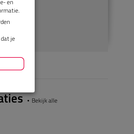
se- en
ormatie.
orden
dat je
aties
Bekijk alle