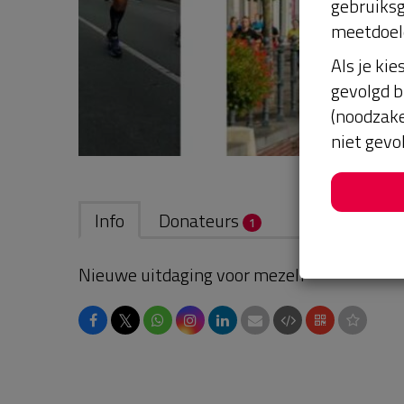
gebruiksg
meetdoel
Als je kie
gevolgd b
(noodzake
niet gevo
Info
Donateurs
1
Nieuwe uitdaging voor mezelf
𝕏