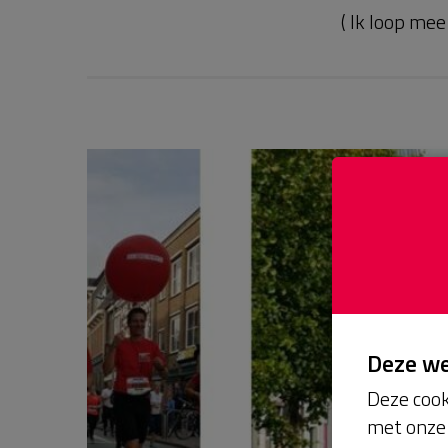
( Ik loop me
Deze w
Deze cook
met onze 