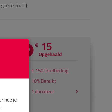
goede doel! )
15
€
Opgehaald
€ 150 Doelbedrag
10% Bereikt
1 donateur
r hoe je
e