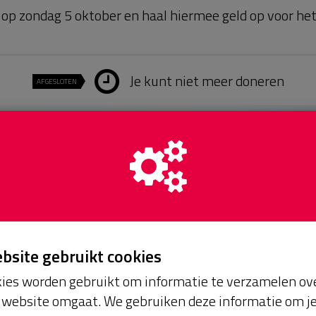
e op zondag 5 oktober en haal hiermee geld op voor het 
Je kunt niet meer doneren
AFGESLOTEN
ebsite gebruikt cookies
ies worden gebruikt om informatie te verzamelen ove
website omgaat. We gebruiken deze informatie om j