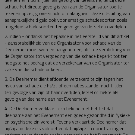
schade het directe gevolg is van aan de Organisator toe te
rekenen opzet, grove schuld of nalatigheid. Deze uitsluiting van
aansprakelijkheid geld ook voor ernstige schadesoorten zoals
mogelijke schadesoorten ten gevolge van letsel en overlijden.
2. Indien - ondanks het bepaalde in het eerste lid van dit artikel
- aansprakelijkheid van de Organisator voor schade van de
Deelnemer moet worden aangenomen, blijft de verplichting van
de Organisator tot vergoeding van die schade beperkt tot ten
hoogste het bedrag dat de verzekeraar van de Organisator ter
zake van die schade uitkeert.
3. De Deelnemer dient afdoende verzekerd te zijn tegen het
risico van schade die hij/zij of een nabestaande mocht lijden
ten gevolge van zijn of haar overlijden, letsel of ziekte als
gevolg van deelname aan het Evenement.
4. De Deelnemer verklaart zich bekend met het feit dat
deelname aan het Evenement een goede gezondheid in fysieke
en psychische zin vereist. Tevens verklaart de Deelnemer dat
hij/zij aan deze eis voldoet en dat hij/zij zich door training en
anderszins voldoende heeft voorbereid op het Evenement. De