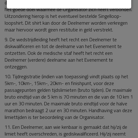
de sms dienst en een eventuele vrijwillige extra donatie aan
het goede doel waarmee de Organisator zich heeft verbonden.
Uitzondering hierop is het eventueel bestelde Singelloop-
loopshirt. Dit shirt kan door de Deelnemer worden verkregen
maar hiervoor wordt geen restitutie in geld verstrekt.
9. De wedstrijdleiding heeft het recht een Deelnemer te
diskwalificeren en tot de deelname van het Evenement te
ontzetten. Ook de medische staf heeft het recht een
Deelnemer (verdere) deelname aan het Evenement te
ontzeggen.
10. Tijdregistratie (indien van toepassing) vindt plaats op het
5km-, 10km-, 15km-, 20km- en finishpunt, voor deze
passagepunten gelden tijdslimieten (bruto tijden). De maximale
bruto eindtijd van de 5 km is 70 minuten en die van de 10 km 1
uur en 30 minuten. De maximale bruto eindtijd voor de halve
marathon bedraagt 2 uur en 30 minuten. Handhaving van deze
limiettijden is ter beoordeling van de Organisator.
11. Een Deelnemer, aan wie kenbaar is gemaakt dat hij/zij de
limiet heeft overschreden, is gediskwalificeerd. Hij/zij neemt