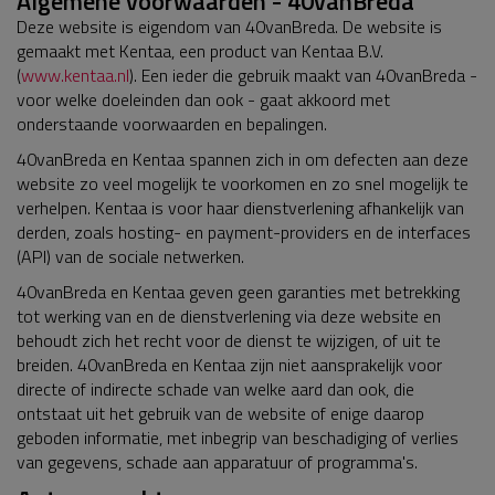
Algemene voorwaarden - 40vanBreda
Deze website is eigendom van 40vanBreda. De website is
gemaakt met Kentaa, een product van Kentaa B.V.
(
www.kentaa.nl
). Een ieder die gebruik maakt van 40vanBreda -
voor welke doeleinden dan ook - gaat akkoord met
onderstaande voorwaarden en bepalingen.
40vanBreda en Kentaa spannen zich in om defecten aan deze
website zo veel mogelijk te voorkomen en zo snel mogelijk te
verhelpen. Kentaa is voor haar dienstverlening afhankelijk van
derden, zoals hosting- en payment-providers en de interfaces
(API) van de sociale netwerken.
40vanBreda en Kentaa geven geen garanties met betrekking
tot werking van en de dienstverlening via deze website en
behoudt zich het recht voor de dienst te wijzigen, of uit te
breiden. 40vanBreda en Kentaa zijn niet aansprakelijk voor
directe of indirecte schade van welke aard dan ook, die
ontstaat uit het gebruik van de website of enige daarop
geboden informatie, met inbegrip van beschadiging of verlies
van gegevens, schade aan apparatuur of programma's.