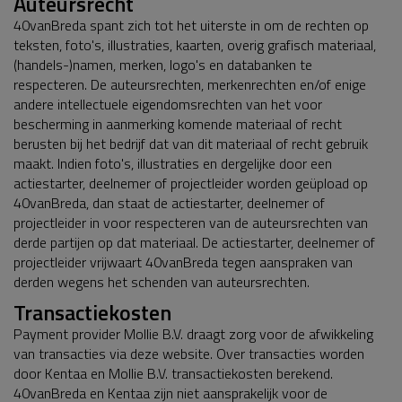
Auteursrecht
40vanBreda spant zich tot het uiterste in om de rechten op
teksten, foto's, illustraties, kaarten, overig grafisch materiaal,
(handels-)namen, merken, logo's en databanken te
respecteren. De auteursrechten, merkenrechten en/of enige
andere intellectuele eigendomsrechten van het voor
bescherming in aanmerking komende materiaal of recht
berusten bij het bedrijf dat van dit materiaal of recht gebruik
maakt. Indien foto's, illustraties en dergelijke door een
actiestarter, deelnemer of projectleider worden geüpload op
40vanBreda, dan staat de actiestarter, deelnemer of
projectleider in voor respecteren van de auteursrechten van
derde partijen op dat materiaal. De actiestarter, deelnemer of
projectleider vrijwaart 40vanBreda tegen aanspraken van
derden wegens het schenden van auteursrechten.
Transactiekosten
Payment provider Mollie B.V. draagt zorg voor de afwikkeling
van transacties via deze website. Over transacties worden
door Kentaa en Mollie B.V. transactiekosten berekend.
40vanBreda en Kentaa zijn niet aansprakelijk voor de