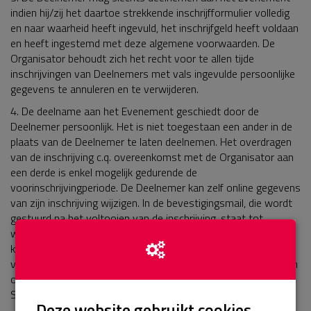
indien hij/zij het daartoe strekkende inschrijfformulier volledig
en naar waarheid heeft ingevuld, het inschrijfgeld heeft voldaan
en heeft ingestemd met deze algemene voorwaarden. De
Organisator behoudt zich het recht voor te allen tijde
inschrijvingen van Deelnemers met vals ingevulde persoonlijke
gegevens te annuleren en te verwijderen.
4. De deelname aan het Evenement geschiedt door de
Deelnemer persoonlijk. Het is niet toegestaan een ander in de
plaats van de Deelnemer te laten deelnemen. Het overdragen
van de inschrijving c.q. overeenkomst met de Organisator aan
een derde is enkel mogelijk gedurende de
voorinschrijvingperiode. De Deelnemer kan zelf online gegevens
van zijn inschrijving wijzigen. In de bevestigingsmail, die wordt
gestuurd na het voltooien van de inschrijving, staat tot
wanneer dit mogelijk is en hoe dit gedaan moet worden. Ook
kunnen gegevens worden aangepast tijdens het weekeinde
van het Evenement op zaterdag tussen 12.00 en 15.00 uur en
op zondag vanaf 09.00 uur, beide dagen bij de infobalie in het
Stadskantoor aan de Claudius Prinsenlaan te Breda.
Deze website gebruikt cookies