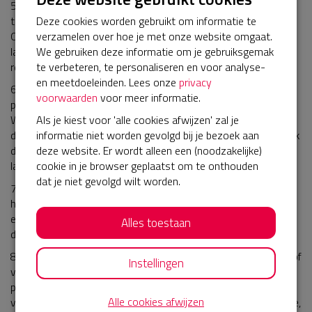
5. Indien de Deelnemer verhinderd is aan het Evenement deel
te nemen, wordt het betaalde inschrijfgeld niet gerestitueerd.
Deze cookies worden gebruikt om informatie te
Ook bij wijziging van de te lopen afstand naar een afstand die
verzamelen over hoe je met onze website omgaat.
lager dan waarvoor oorspronkelijk ingeschreven is vindt geen
We gebruiken deze informatie om je gebruiksgemak
restitutie van het inschrijfgeld (of een deel daarvan) plaats.
te verbeteren, te personaliseren en voor analyse-
en meetdoeleinden. Lees onze
privacy
6. Bij wijziging naar een hogere afstand dient betaling van het
voorwaarden
voor meer informatie.
prijsverschil met de hogere afstand te worden voldaan.
Wijzigen van de afstand kan alleen gebeuren door of namens
Als je kiest voor 'alle cookies afwijzen' zal je
de wedstrijdsecretaris. De Deelnemer kan per mail een verzoek
informatie niet worden gevolgd bij je bezoek aan
doen of in het weekend van het Evenement het startbewijs
deze website. Er wordt alleen een (noodzakelijke)
laten omzetten.
cookie in je browser geplaatst om te onthouden
dat je niet gevolgd wilt worden.
7. De Deelnemer verplicht zich bij inschrijving tot betalen van
het inschrijfgeld inclusief de bestelde extra’s en/of vrijwillige
extra bijdragen aan het goede doel ongeacht daadwerkelijke
Alles toestaan
deelname.
8. Indien het Evenement door uitzonderlijke omstandigheden of
Instellingen
vanwege overmacht niet kan doorgaan, vindt geen restitutie
plaats van het inschrijfgeld. Onder inschrijfgeld wordt mede
Alle cookies afwijzen
verstaan eventuele extra’s, zoals het graveren van de medaille,