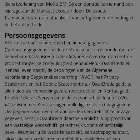
dienstverlening van Mollie B.V.. Bij een donatie kan iemand een
bijdrage aan de transactiekosten doen. De exacte
transactiekosten zijn afhankelijk van het gedoneerde bedrag en
de betaalmethode.
Persoonsgegevens
Alle tot natuurlijke personen herleidbare gegevens
(“persoonsgegevens”) in de elektronische correspondentie met
de website 40vanBreda zullen 40vanBreda en Kentaa met de
grootst mogelijke zorgvuldigheid behandelen. 40vanBreda en
Kentaa leven daarbij de bepalingen van de Algemene
Verordening Gegevensbescherming (“AVG”), het Privacy
Statement en het Cookie Statement na. 40vanBreda geldt te
allen tijde als 'verwerkingsverantwoordelijke' en Kentaa geldt
te allen tijde als 'verwerker' in de zin van artikel 4 sub f AVG.
40vanBreda en Kentaa krijgen volledig inzicht in uw gegevens.
Uw gegevens worden niet aan derden verstrekt of ter inzage
gegeven, tenzij 40vanBreda daartoe verplicht is op grond van
een wettelijke voorschrift, gerechtelijk vonnis of ambtelijk
bevel. Wanneer u de website bezoekt, een actiepagina start,
inlogt via een social media profiel of e-mailadres, of een