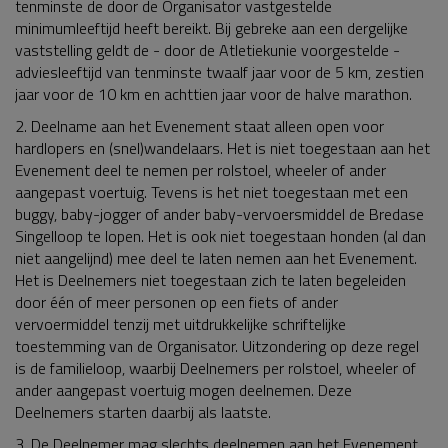
tenminste de door de Organisator vastgestelde
minimumleeftijd heeft bereikt. Bij gebreke aan een dergelijke
vaststelling geldt de - door de Atletiekunie voorgestelde -
adviesleeftijd van tenminste twaalf jaar voor de 5 km, zestien
jaar voor de 10 km en achttien jaar voor de halve marathon.
2. Deelname aan het Evenement staat alleen open voor
hardlopers en (snel)wandelaars. Het is niet toegestaan aan het
Evenement deel te nemen per rolstoel, wheeler of ander
aangepast voertuig. Tevens is het niet toegestaan met een
buggy, baby-jogger of ander baby-vervoersmiddel de Bredase
Singelloop te lopen. Het is ook niet toegestaan honden (al dan
niet aangelijnd) mee deel te laten nemen aan het Evenement.
Het is Deelnemers niet toegestaan zich te laten begeleiden
door één of meer personen op een fiets of ander
vervoermiddel tenzij met uitdrukkelijke schriftelijke
toestemming van de Organisator. Uitzondering op deze regel
is de familieloop, waarbij Deelnemers per rolstoel, wheeler of
ander aangepast voertuig mogen deelnemen. Deze
Deelnemers starten daarbij als laatste.
3. De Deelnemer mag slechts deelnemen aan het Evenement